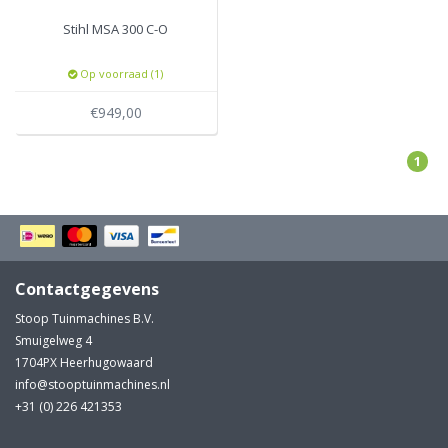
Stihl MSA 300 C-O
Op voorraad (1)
€949,00
1
Contactgegevens
Stoop Tuinmachines B.V.
Smuigelweg 4
1704PX Heerhugowaard
info@stooptuinmachines.nl
+31 (0) 226 421353