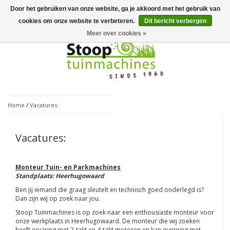
Door het gebruiken van onze website, ga je akkoord met het gebruik van
Toggle
navigation
cookies om onze website te verbeteren.
Dit bericht verbergen
Meer over cookies »
Home
/
Vacatures:
Vacatures:
Monteur Tuin- en Parkmachines
Standplaats: Heerhugowaard
Ben jij iemand die graag sleutelt en technisch goed onderlegd is?
Dan zijn wij op zoek naar jou.
Stoop Tuinmachines is op zoek naar een enthousiaste monteur voor
onze werkplaats in Heerhugowaard. De monteur die wij zoeken
heeft ervaring met 2-takt en 4-takt motoren en kan overweg met