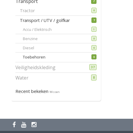
Transport
7
Tractor
0
Transport / UTV / golfkar
7
Accu / Elektrisch
1
Benzine
0
Diesel
6
Toebehoren
0
Veiligheidskleding
37
Water
8
Recent bekeken
Wissen