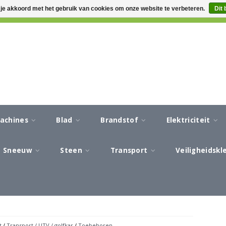
 je akkoord met het gebruik van cookies om onze website te verbeteren.
Dit 
CA 3-5 WERKDAGEN LEVERTIJD
AFREKENEN IN EEN VEILIG
machines
Blad
Brandstof
Elektriciteit
Sneeuw
Steen
Transport
Veiligheidsk
t
/
Transport / UTV / golfkar
/
Toebehoren