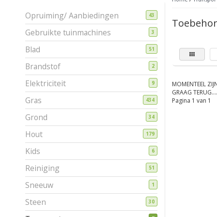
Opruiming/ Aanbiedingen
43
Toebeho
Gebruikte tuinmachines
3
Blad
51
Brandstof
2
Elektriciteit
9
MOMENTEEL ZIJN
GRAAG TERUG...
Gras
434
Pagina 1 van 1
Grond
34
Hout
179
Kids
6
Reiniging
51
Sneeuw
1
Steen
30