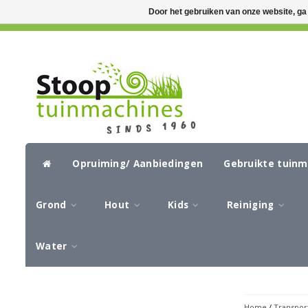
Door het gebruiken van onze website, ga
GRATIS VERZENDING VANAF €50,-
CIR
Opruiming/ Aanbiedingen
Gebruikte tuin
Grond
Hout
Kids
Reiniging
Water
Home
/
Transpor