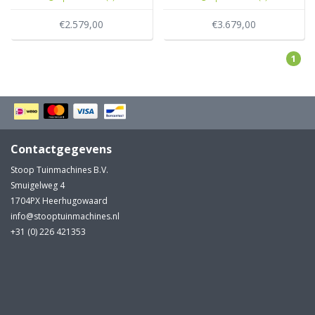
€2.579,00
€3.679,00
1
Contactgegevens
Stoop Tuinmachines B.V.
Smuigelweg 4
1704PX Heerhugowaard
info@stooptuinmachines.nl
+31 (0) 226 421353