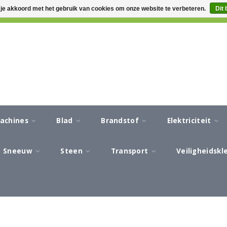
 je akkoord met het gebruik van cookies om onze website te verbeteren.
Dit 
CA 3-5 WERKDAGEN LEVERTIJD
AFREKENEN IN EEN VEILIG
machines
Blad
Brandstof
Elektriciteit
Sneeuw
Steen
Transport
Veiligheidsk