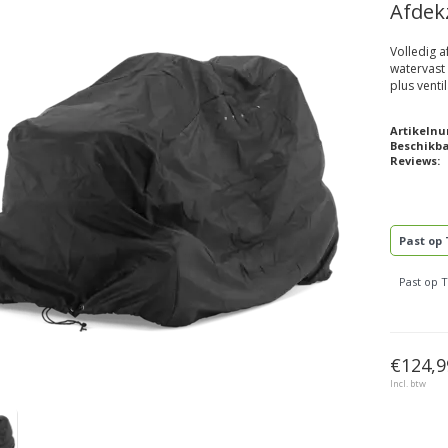
Afdekz
Volledig a
watervast 
plus venti
Artikeln
Beschikb
Reviews:
Past op 
Past op 
€124,9
Incl. btw