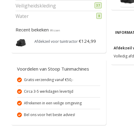
Veiligheidskleding
37
Water
8
Recent bekeken
Wissen
INFORMAT
€124,99
Afdekzeil voor tuintractor
Afdekzeil 
Volledig afd
Voordelen van Stoop Tuinmachines
Gratis verzending vanaf €50,-
Circa 3-5 werkdagen levertijd
Afrekenen in een veilige omgeving
Bel ons voor het beste advies!