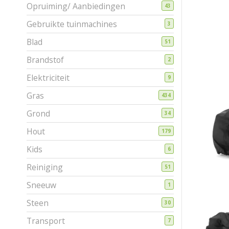
Opruiming/ Aanbiedingen
43
Gebruikte tuinmachines
3
Blad
51
Brandstof
2
Elektriciteit
9
Gras
434
Grond
34
Hout
179
Kids
6
Reiniging
51
Sneeuw
1
Steen
30
Transport
7