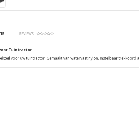
IE
REVIEWS
voor Tuintractor
ekzeil voor uw tuintractor. Gemaakt van watervast nylon. Instelbaar trekkoord a