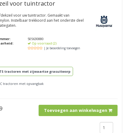
eil voor tuintractor
fdekzeil voor uw tuintractor. Gemaakt van
nylon. Instelbaar trekkoord aan het onderste deel
latiegaten.
ummer:
505630880
aarheid:
Op voorraad (2)
| Je beoordeling toevoegen
TS tractoren met zijwaartse grasuitworp
TC tractoren met opvangbak
9
Toevoegen aan winkelwagen