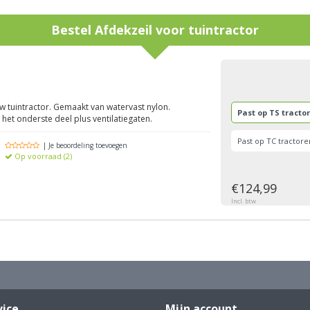
Bestel
Afdekzeil voor tuintractor
g
uw tuintractor. Gemaakt van watervast nylon.
Past op TS tracto
 het onderste deel plus ventilatiegaten.
Past op TC tractor
| Je beoordeling toevoegen
Op voorraad (2)
€124,99
Incl. btw
vice
Mijn account