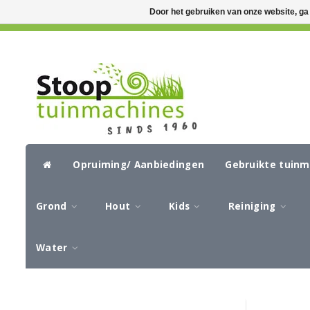
Door het gebruiken van onze website, ga
GRATIS VERZENDING VANAF €50,-
CIR
Opruiming/ Aanbiedingen
Gebruikte tuin
Grond
Hout
Kids
Reiniging
Water