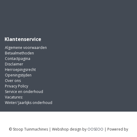
Klantenservice
Algemene voorwaarden
Betaalmethoden
Contactpagina
Disclaimer
Herroepingsrecht
Openingstijden
Over ons
Privacy Policy
Service en onderhoud
Vacatures:
Winter/ Jaarlijks onderhoud
© Stoop Tuinmachines | Webshop design by
OOSEOO
| Powered by