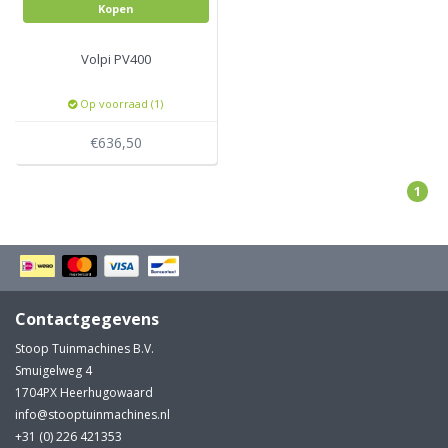
Kopen
Volpi PV400
Op voorraad (1)
€636,50
1
Contactgegevens
Stoop Tuinmachines B.V.
Smuigelweg 4
1704PX Heerhugowaard
info@stooptuinmachines.nl
+31 (0) 226 421353