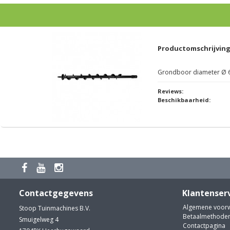
Productomschrijvin
Grondboor diameter Ø 
Reviews:
Beschikbaarheid:
Contactgegevens
Klantenser
Algemene voor
Stoop Tuinmachines B.V.
Betaalmethode
Smuigelweg 4
Contactpagina