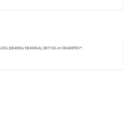
B520G (EB490G/ EB490GA), EB710G en EB400PRO*.