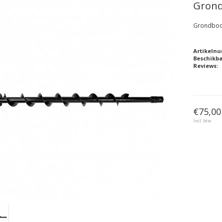
Grond
Grondboo
Artikeln
Beschikb
Reviews:
€75,00
Incl. btw