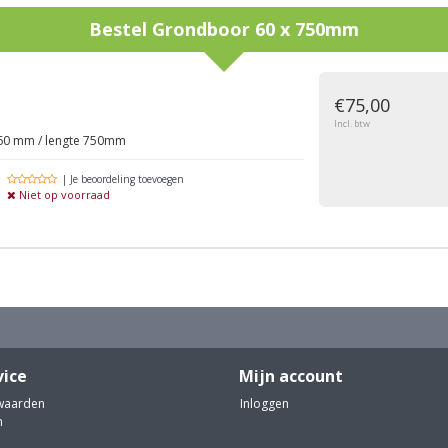
Bestel
Grondboor 60 x 750mm
g
€75,00
Incl. btw
60 mm / lengte 750mm
| Je beoordeling toevoegen
Niet op voorraad
vice
Mijn account
waarden
Inloggen
n