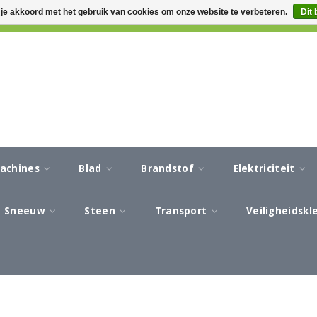
 je akkoord met het gebruik van cookies om onze website te verbeteren.
Dit 
CA 3-5 WERKDAGEN LEVERTIJD
AFREKENEN IN EEN VEILIG
machines
Blad
Brandstof
Elektriciteit
Sneeuw
Steen
Transport
Veiligheidsk