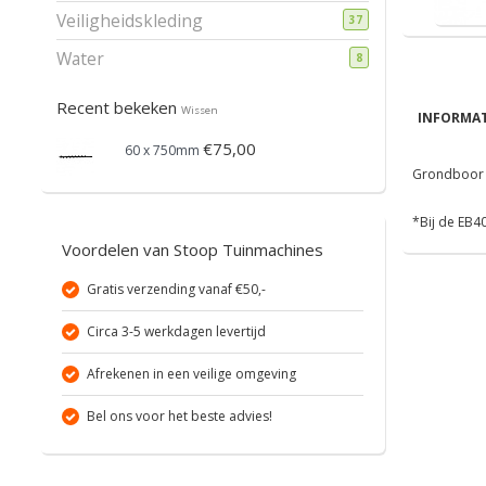
Veiligheidskleding
37
Water
8
Recent bekeken
Wissen
INFORMAT
€75,00
60 x 750mm
Grondboor 
*Bij de EB4
Voordelen van Stoop Tuinmachines
Gratis verzending vanaf €50,-
Circa 3-5 werkdagen levertijd
Afrekenen in een veilige omgeving
Bel ons voor het beste advies!