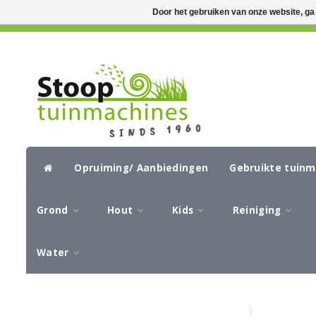
Door het gebruiken van onze website, ga
GRATIS VERZENDING VANAF €50,-
CIR
Opruiming/ Aanbiedingen
Gebruikte tuin
Grond
Hout
Kids
Reiniging
Water