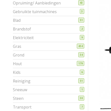
Opruiming/ Aanbiedingen
43
Gebruikte tuinmachines
3
Blad
51
Brandstof
2
Elektriciteit
9
Gras
434
Grond
34
Hout
179
Kids
6
Reiniging
51
Sneeuw
1
Steen
30
Transport
7