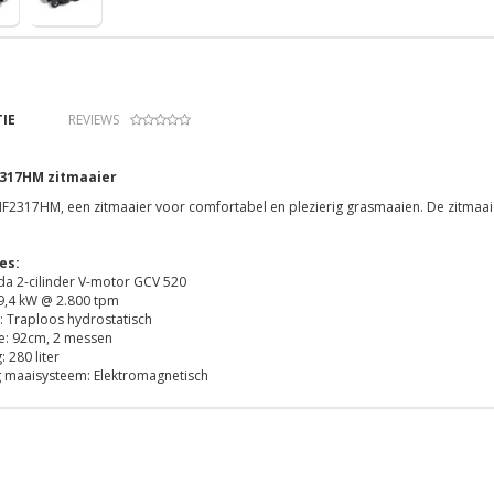
IE
REVIEWS
317HM zitmaaier
2317HM, een zitmaaier voor comfortabel en plezierig grasmaaien. De zitmaaie
es:
a 2-cilinder V-motor GCV 520
9,4 kW @ 2.800 tpm
: Traploos hydrostatisch
e: 92cm, 2 messen
 280 liter
g maaisysteem: Elektromagnetisch