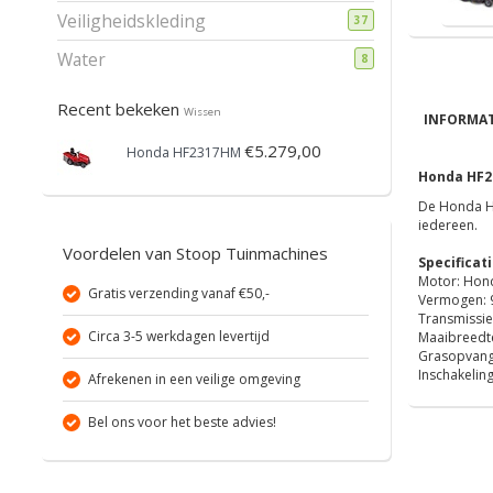
Veiligheidskleding
37
Water
8
Recent bekeken
Wissen
INFORMAT
€5.279,00
Honda HF2317HM
Honda HF2
De Honda HF
iedereen.
Voordelen van Stoop Tuinmachines
Specificati
Motor: Hond
Gratis verzending vanaf €50,-
Vermogen: 
Transmissie
Circa 3-5 werkdagen levertijd
Maaibreedt
Grasopvang:
Inschakelin
Afrekenen in een veilige omgeving
Bel ons voor het beste advies!