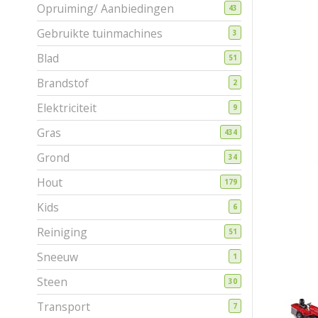
Opruiming/ Aanbiedingen
43
Gebruikte tuinmachines
3
Blad
51
Brandstof
2
Elektriciteit
9
Gras
434
Grond
34
Hout
179
Kids
6
Reiniging
51
Sneeuw
1
Steen
30
Transport
7