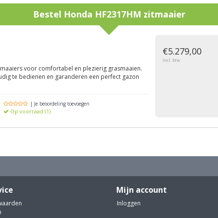
Bestel
Honda HF2317HM zitmaaier
g
€5.279,00
Incl. btw
aaiers voor comfortabel en plezierig grasmaaien.
oudig te bedienen en garanderen een perfect gazon
| Je beoordeling toevoegen
Op voorraad (1)
vice
Mijn account
waarden
Inloggen
n