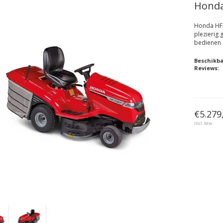
Honda
Honda HF2
plezierig 
bedienen 
Beschikb
Reviews:
€5.279
Incl. btw