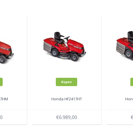
Kopen
17HM
Honda HF2417HT
Hon
00
€6.989,00
€