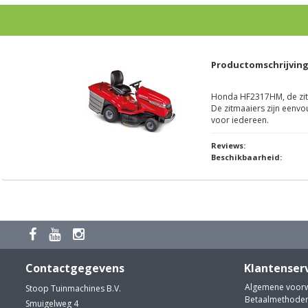
Productomschrijvin
Honda HF2317HM, de zitm
De zitmaaiers zijn eenv
voor iedereen.
Reviews:
Beschikbaarheid:
Contactgegevens
Klantenser
Algemene voor
Stoop Tuinmachines B.V.
Betaalmethode
Smuigelweg 4