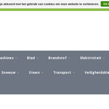
 je akkoord met het gebruik van cookies om onze website te verbeteren.
Dit 
CA 3-5 WERKDAGEN LEVERTIJD
AFREKENEN IN EEN VEILIG
machines
Blad
Brandstof
Elektriciteit
Sneeuw
Steen
Transport
Veiligheidsk