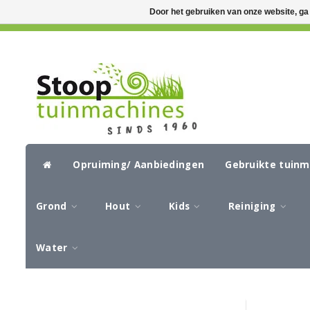
Door het gebruiken van onze website, ga
GRATIS VERZENDING VANAF €50,-
CIR
Opruiming/ Aanbiedingen
Gebruikte tuin
Grond
Hout
Kids
Reiniging
Water