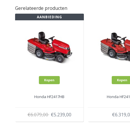
Gerelateerde producten
AANBIEDING
Kopen
Kopen
Honda HF2417HB
Honda HF24
€6.079,00
€5.239,00
€6.319,