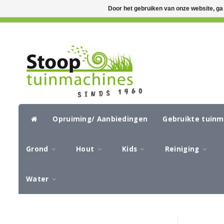
Door het gebruiken van onze website, ga
GRATIS VERZENDING VANAF €50,-
CIR
Opruiming/ Aanbiedingen
Gebruikte tuin
Grond
Hout
Kids
Reiniging
Water