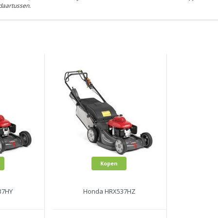
daartussen.
Kopen
37HY
Honda HRX537HZ