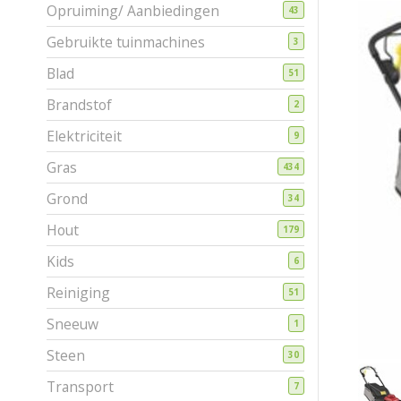
Opruiming/ Aanbiedingen
43
Gebruikte tuinmachines
3
Blad
51
Brandstof
2
Elektriciteit
9
Gras
434
Grond
34
Hout
179
Kids
6
Reiniging
51
Sneeuw
1
Steen
30
Transport
7