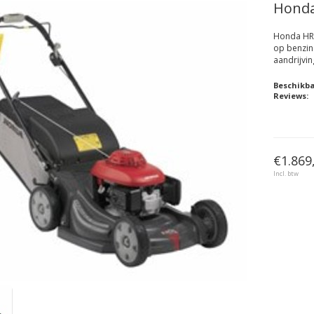
Honda
Honda HR
op benzin
aandrijvi
Beschikb
Reviews:
€1.869
Incl. btw