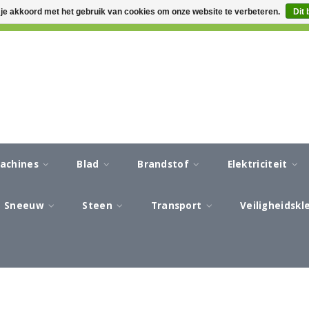
 je akkoord met het gebruik van cookies om onze website te verbeteren.
Dit 
CA 3-5 WERKDAGEN LEVERTIJD
AFREKENEN IN EEN VEILIG
machines
Blad
Brandstof
Elektriciteit
Sneeuw
Steen
Transport
Veiligheidsk