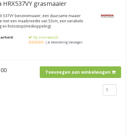
 HRX537VY grasmaaier
X 537VY benzinemaaier, een duurzame maaier
e met een maaibreedte van 53cm, een variabele
ng en Rotostop(meskoppeling)
aarheid:
Op voorraad (2)
| Je beoordeling toevoegen
,00
Toevoegen aan winkelwagen