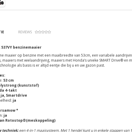
IE
REVIEWS
 537VY benzinemaaier
e maaier op benzine met een maaibreedte van 53cm, een variabele aandrijvin
 maaiers met wielaandrijving, maaiers met Honda’s unieke SMART Drive® en ma
chnologie als basis is er altijd eentje die bij u en uw gazon past.
es:
e:
53 cm
lystrong (kunststof)
da 4-takt
:
ja, Smartdrive
elheid:
ja
rsamow *
n:
ja
van Rotostop®(meskoppeling)
 techniek;
een 4-in-1 maaisysteem. Met 1 hendel kunt u in enkele stappen van