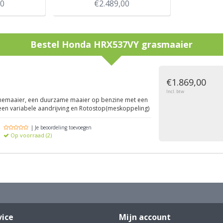
00
€2.489,00
Bestel
Honda HRX537VY grasmaaier
g
€1.869,00
Incl. btw
emaaier, een duurzame maaier op benzine met een
en variabele aandrijving en Rotostop(meskoppeling)
| Je beoordeling toevoegen
Op voorraad (2)
vice
Mijn account