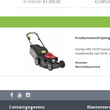
€1.699,00
€1.399,00
€2.089,
Productomschrijvin
Honda HRX 537VY benzin
maaibreedte van 53cm, e
Reviews:
Beschikbaarheid:
Contactgegevens
Klantenser