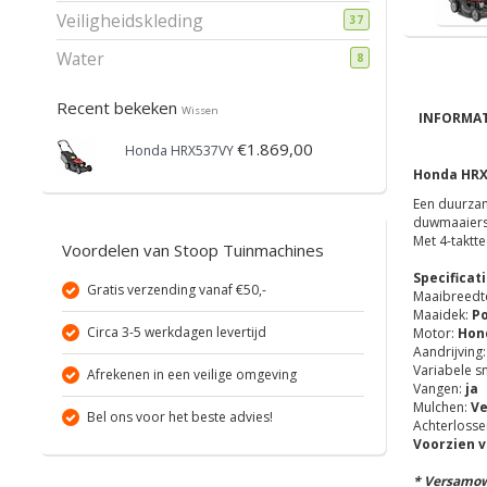
Veiligheidskleding
37
Water
8
Recent bekeken
Wissen
INFORMAT
€1.869,00
Honda HRX537VY
Honda HRX
Een duurzam
duwmaaiers,
Met 4-taktte
Voordelen van Stoop Tuinmachines
Specificati
Gratis verzending vanaf €50,-
Maaibreedt
Maaidek:
Po
Circa 3-5 werkdagen levertijd
Motor:
Hon
Aandrijving
Variabele sn
Afrekenen in een veilige omgeving
Vangen:
ja
Mulchen:
Ve
Bel ons voor het beste advies!
Achterlosse
Voorzien 
* Versamow