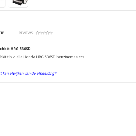
IE
REVIEWS
chkit HRG 536SD
kit t.b.v. alle Honda HRG 536SD benzinemaaiers
t kan afwijken van de afbeelding*