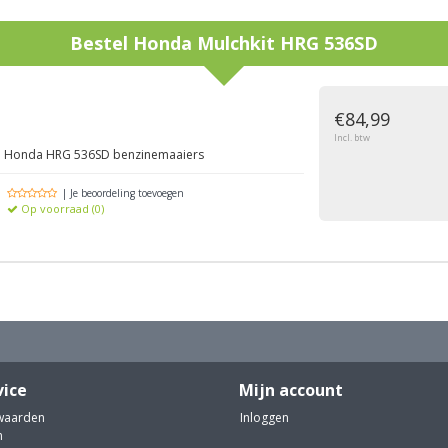
Bestel
Honda Mulchkit HRG 536SD
g
€84,99
Incl. btw
lle Honda HRG 536SD benzinemaaiers
| Je beoordeling toevoegen
Op voorraad (0)
vice
Mijn account
waarden
Inloggen
n