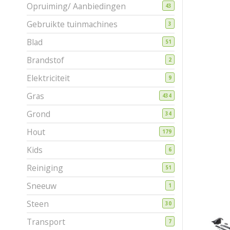
Opruiming/ Aanbiedingen
43
Gebruikte tuinmachines
3
Blad
51
Brandstof
2
Elektriciteit
9
Gras
434
Grond
34
Hout
179
Kids
6
Reiniging
51
Sneeuw
1
Steen
30
Transport
7