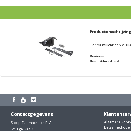
Productomschrijvin
Honda mulchkit t.b.v. a
Reviews:
Beschikbaarheid:
Contactgegevens
Klantenser
Algemene voor
Stoop Tuinmachines B.V.
Betaalmethode
Smuigelweg 4