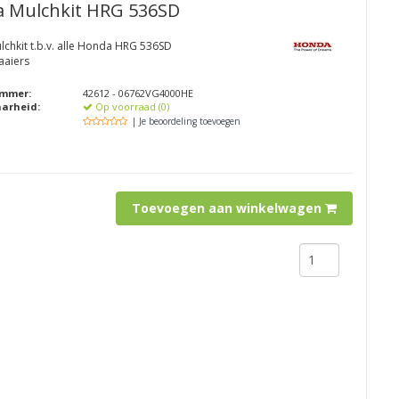
 Mulchkit HRG 536SD
chkit t.b.v. alle Honda HRG 536SD
aaiers
ummer:
42612 - 06762VG4000HE
aarheid:
Op voorraad (0)
| Je beoordeling toevoegen
Toevoegen aan winkelwagen