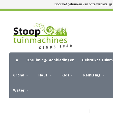
Door het gebruiken van onze website, ga
GRATIS VERZENDING VANAF €50,-
CIR
Opruiming/ Aanbiedingen
Gebruikte tuin
Grond
Hout
Kids
Reiniging
Water