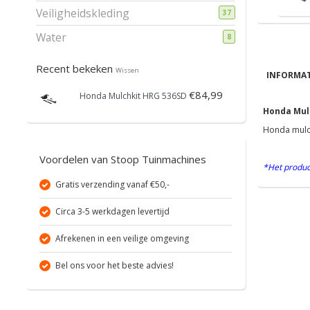
Veiligheidskleding
37
Water
8
Recent bekeken
Wissen
INFORMAT
€84,99
Honda Mulchkit HRG 536SD
Honda Mul
Honda mulch
Voordelen van Stoop Tuinmachines
*Het produc
Gratis verzending vanaf €50,-
Circa 3-5 werkdagen levertijd
Afrekenen in een veilige omgeving
Bel ons voor het beste advies!