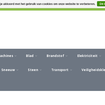
 je akkoord met het gebruik van cookies om onze website te verbeteren.
Dit 
CA 3-5 WERKDAGEN LEVERTIJD
AFREKENEN IN EEN VEILIG
machines
Blad
Brandstof
Elektriciteit
Sneeuw
Steen
Transport
Veiligheidsk