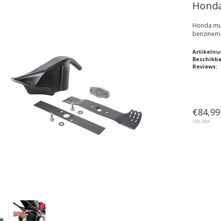
Honda
Honda mul
benzinem
Artikeln
Beschikb
Reviews:
€84,99
Incl. btw