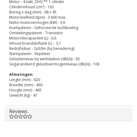
Motor - 4-takt, OHV,** 1 cilinder
Cilinderinhoud (cm³) - 163
Boring x slag (mm) - 68 x 45
Motorsnelheid (tpm) - 3.600 max
Netto motorvermogen (kW) - 3,6
Koelsysteem - Geforceerde luchtkoeling
Ontstekingsysteem - Transistor
Motoroliecapaciteit (L) - 0,6
Inhoud brandstoftank (L) - 3,1
Bedrijfsduur - 2u50m (bij benadering)
Startsysteem - Repeteer
Geluidsniveau bij werkstation (dB(A)) - 92
Gegarandeerd geluidsvermogenniveau (dB(A)) - 106
Afmetingen:
Lengte (mm) - 620
Breedte (mm) - 460
Hoogte (mm) - 465
Gewicht (kg) - 47
Reviews