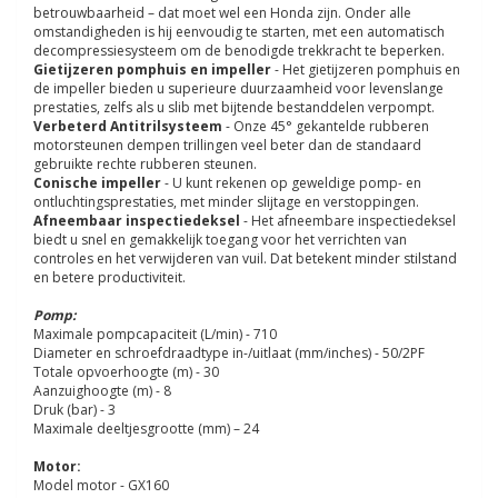
betrouwbaarheid – dat moet wel een Honda zijn. Onder alle
omstandigheden is hij eenvoudig te starten, met een automatisch
decompressiesysteem om de benodigde trekkracht te beperken.
Gietijzeren pomphuis en impeller
- Het gietijzeren pomphuis en
de impeller bieden u superieure duurzaamheid voor levenslange
prestaties, zelfs als u slib met bijtende bestanddelen verpompt.
Verbeterd Antitrilsysteem
- Onze 45° gekantelde rubberen
motorsteunen dempen trillingen veel beter dan de standaard
gebruikte rechte rubberen steunen.
Conische impeller
- U kunt rekenen op geweldige pomp- en
ontluchtingsprestaties, met minder slijtage en verstoppingen.
Afneembaar inspectiedeksel
- Het afneembare inspectiedeksel
biedt u snel en gemakkelijk toegang voor het verrichten van
controles en het verwijderen van vuil. Dat betekent minder stilstand
en betere productiviteit.
Pomp:
Maximale pompcapaciteit (L/min) - 710
Diameter en schroefdraadtype in-/uitlaat (mm/inches) - 50/2PF
Totale opvoerhoogte (m) - 30
Aanzuighoogte (m) - 8
Druk (bar) - 3
Maximale deeltjesgrootte (mm) – 24
Motor:
Model motor - GX160