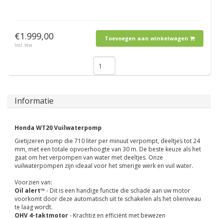
€1.999,00
Toevoegen aan winkelwagen
Incl. btw
Informatie
Honda WT20 Vuilwaterpomp
Gietijzeren pomp die 710 liter per minuut verpompt, deeltjes tot 24
mm, met een totale opvoerhoogte van 30 m. De beste keuze als het
gaat om het verpompen van water met deeltjes. Onze
vuilwaterpompen zijn ideaal voor het smerige werk en vuil water.
Voorzien van:
Oil alert™
- Dit is een handige functie die schade aan uw motor
voorkomt door deze automatisch uit te schakelen als het olieniveau
te laag wordt.
OHV 4-taktmotor
- Krachtig en efficiënt met bewezen