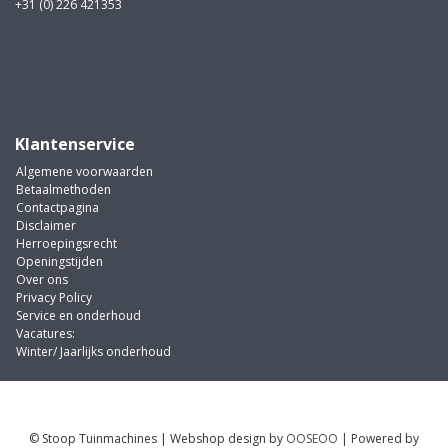
+31 (0) 226 421353
Klantenservice
Algemene voorwaarden
Betaalmethoden
Contactpagina
Disclaimer
Herroepingsrecht
Openingstijden
Over ons
Privacy Policy
Service en onderhoud
Vacatures:
Winter/ Jaarlijks onderhoud
© Stoop Tuinmachines | Webshop design by
OOSEOO
| Powered by