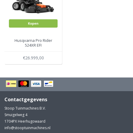
Kopen
Husqvarna Pro Rider
524XR EFI
€26.999,00
Contactgegevens
Stoop Tuinmachines B.V.
Smuigelweg 4
1704PX Heerhugowaard
info@stooptuinmachines.nl