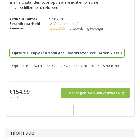
snelheidsstanden voor optimale kracht en precisie
bij verschillende tuinklussen.
Artikelnummer:
970827301
Beschikbaarheid:
Op voorraad (1)
Reviews:
| Je beoordeling toevoegen
Optie 1: Husqvarna 122iB Accu Bladblazer, excl. lader & accu
Optie 2: Husqvarna 122iB Accu Bladblazer, incl. 40-C80 & 40-B140
€154,99
Toevoegen aan winkelwagen
Incl. btw
Informatie