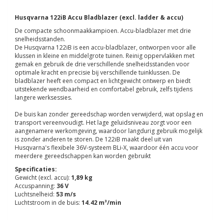
Husqvarna 122iB Accu Bladblazer (excl. ladder & accu)
De compacte schoonmaakkampioen. Accu-bladblazer met drie
snelheidsstanden.
De Husqvarna 122iB is een accu-bladblazer, ontworpen voor alle
klussen in kleine en middelgrote tuinen. Reinig oppervlakken met
gemak en gebruik de drie verschillende snelheidsstanden voor
optimale kracht en precisie bij verschillende tuinklussen. De
bladblazer heeft een compact en lichtgewicht ontwerp en biedt
uitstekende wendbaarheid en comfortabel gebruik, zelfs tijdens
langere werksessies.
De buis kan zonder gereedschap worden verwijderd, wat opslag en
transport vereenvoudigt. Het lage geluidsniveau zorgt voor een
aangenamere werkomgeving, waardoor langdurig gebruik mogelijk
is zonder anderen te storen. De 122iB maakt deel uit van
Husqvarna's flexibele 36V-systeem BLi-X, waardoor één accu voor
meerdere gereedschappen kan worden gebruikt
Specificaties:
Gewicht (excl. accu):
1,89 kg
Accuspanning:
36 V
Luchtsnelheid:
53 m/s
Luchtstroom in de buis:
14.42 m³/min