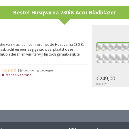
Bestel
Husqvarna 230iB Accu Bladblazer
g
atie van kracht en comfort met de Husqvarna 230iB.
Optie 1: Husqvarn
skracht en een laag gewicht verplaatst deze
k bladeren en vuil, terwijl hij toch gemakkelijk te
Optie 2: Husqvarna 
| Je beoordeling toevoegen
Niet op voorraad
€249,00
Incl. btw