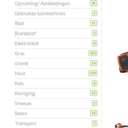
Opruiming/ Aanbiedingen
43
Gebruikte tuinmachines
3
Blad
51
Brandstof
2
Elektriciteit
9
Gras
434
Grond
34
Hout
179
Kids
6
Reiniging
51
Sneeuw
1
Steen
30
Transport
7