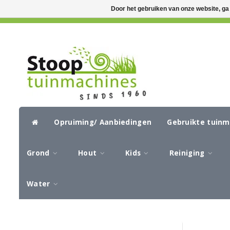
Door het gebruiken van onze website, ga
GRATIS VERZENDING VANAF €50,-
CIR
Opruiming/ Aanbiedingen
Gebruikte tuin
Grond
Hout
Kids
Reiniging
Water