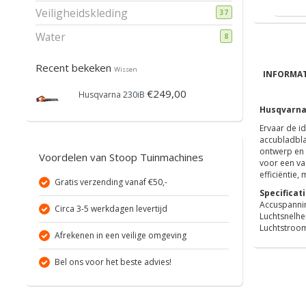
Veiligheidskleding
37
Water
8
Recent bekeken
Wissen
INFORMAT
€249,00
Husqvarna 230iB
Husqvarna
Ervaar de i
accubladbla
ontwerp en 
Voordelen van Stoop Tuinmachines
voor een va
efficiëntie
Gratis verzending vanaf €50,-
Specificati
Accuspanni
Circa 3-5 werkdagen levertijd
Luchtsnelhe
Luchtstroom
Afrekenen in een veilige omgeving
Bel ons voor het beste advies!