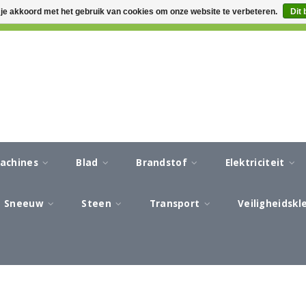
 je akkoord met het gebruik van cookies om onze website te verbeteren.
Dit 
CA 3-5 WERKDAGEN LEVERTIJD
AFREKENEN IN EEN VEILIG
machines
Blad
Brandstof
Elektriciteit
Sneeuw
Steen
Transport
Veiligheidsk