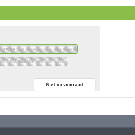
a 230iB Accu Bladblazer, excl. lader & accu
230iB Accu Bladblazer, incl. lader & accu
Niet op voorraad