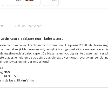
IE
REVIEWS
 230iB Accu Bladblazer
(excl. lader & accu)
deale combinatie van kracht en comfort met de Husqvarna 230iB. Met toonaange
zer gemakkelijk bladeren en vuil, terwijl hij toch gemakkelijk te manoeuvreren 
de ingebouwde afvalschraper. De blazer is eenvoudig aan te passen aan verschil
ste blaassnelheid en de boostmodus die extra vermogen levert wanneer dat nod
, minder lawaai en minder onderhoud.
es:
ng:
36 V
id:
62.5 m/s
 in de buis:
18.4 m³/min