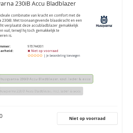
arna 230iB Accu Bladblazer
 ideale combinatie van kracht en comfort met de
 230iB. Met toonaangevende blaaskracht en een
cht verplaatst deze accubladblazer gemakkelijk
n vuil, terwijl hij toch gemakkelijk te
ren is.
ummer:
970744301
aarheid:
Niet op voorraad
| Je beoordeling toevoegen
 Husqvarna 230iB Accu Bladblazer, excl. lader & accu
Husqvarna 230iB Accu Bladblazer, incl. lader & accu
0
Niet op voorraad