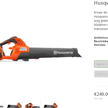
Husqv
Ervaar de
Husqvarna
laag gewi
bladeren e
manoeuvre
Artikeln
Beschikb
Reviews:
Optie 1:
Optie 2: 
€249,0
Incl. btw