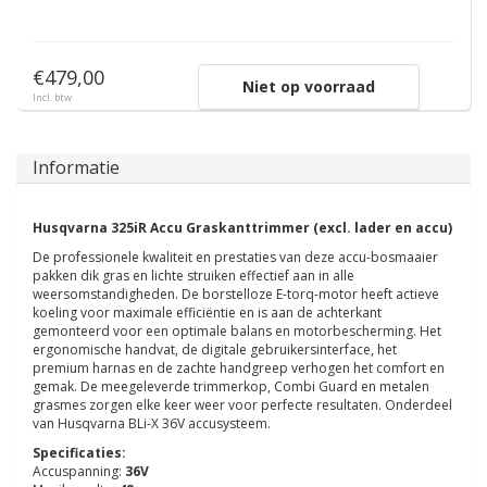
€479,00
Niet op voorraad
Incl. btw
Informatie
Husqvarna 325iR Accu Graskanttrimmer
(excl. lader en accu)
De professionele kwaliteit en prestaties van deze accu-bosmaaier
pakken dik gras en lichte struiken effectief aan in alle
weersomstandigheden. De borstelloze E-torq-motor heeft actieve
koeling voor maximale efficiëntie en is aan de achterkant
gemonteerd voor een optimale balans en motorbescherming. Het
ergonomische handvat, de digitale gebruikersinterface, het
premium harnas en de zachte handgreep verhogen het comfort en
gemak. De meegeleverde trimmerkop, Combi Guard en metalen
grasmes zorgen elke keer weer voor perfecte resultaten. Onderdeel
van Husqvarna BLi-X 36V accusysteem.
Specificaties:
Accuspanning:
36V