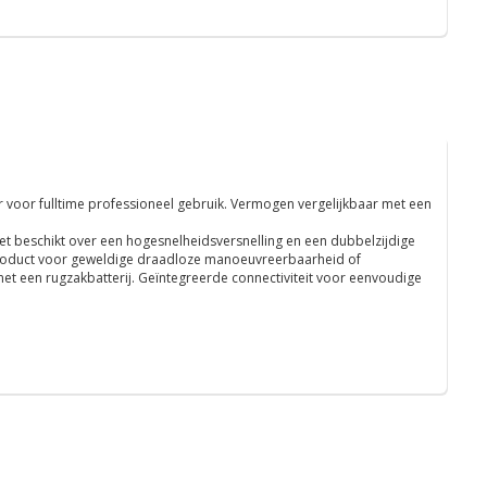
 voor fulltime professioneel gebruik. Vermogen vergelijkbaar met een
et beschikt over een hogesnelheidsversnelling en een dubbelzijdige
 product voor geweldige draadloze manoeuvreerbaarheid of
et een rugzakbatterij. Geïntegreerde connectiviteit voor eenvoudige