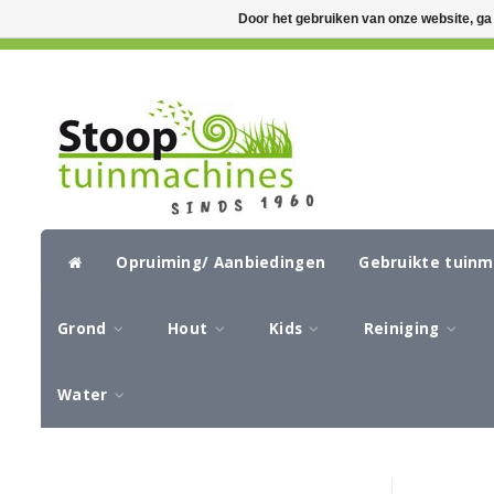
Door het gebruiken van onze website, ga
GRATIS VERZENDING VANAF €50,-
CIR
Opruiming/ Aanbiedingen
Gebruikte tuin
Grond
Hout
Kids
Reiniging
Water