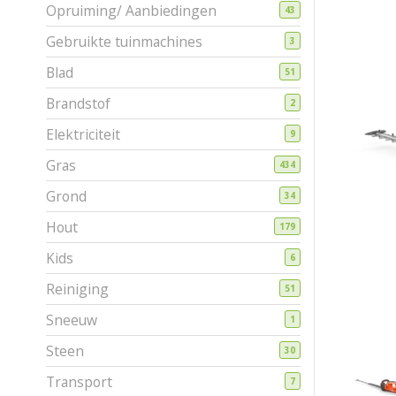
Opruiming/ Aanbiedingen
43
Gebruikte tuinmachines
3
Blad
51
Brandstof
2
Elektriciteit
9
Gras
434
Grond
34
Hout
179
Kids
6
Reiniging
51
Sneeuw
1
Steen
30
Transport
7