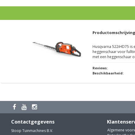
Productomschrijvin
Husqvarna 522iHD75 is e
heggenschaar voor fullt
met een heggenschaar o
Reviews:
Beschikbaarheid:
Contactgegevens
Klantenser
Algemene voor
Stoop Tuinmachines B.V.