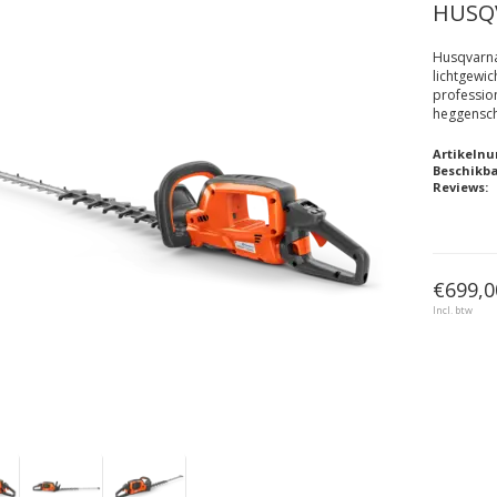
HUSQV
Husqvarna
lichtgewic
professio
heggensch
Artikeln
Beschikb
Reviews:
€699,0
Incl. btw