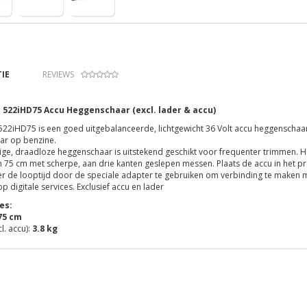
IE
REVIEWS
522iHD75 Accu Heggenschaar (excl. lader & accu)
22iHD75 is een goed uitgebalanceerde, lichtgewicht 36 Volt accu heggenschaar
ar op benzine.
ige, draadloze heggenschaar is uitstekend geschikt voor frequenter trimmen. H
 75 cm met scherpe, aan drie kanten geslepen messen. Plaats de accu in het
r de looptijd door de speciale adapter te gebruiken om verbinding te maken m
op digitale services. Exclusief accu en lader
es:
75 cm
l. accu):
3.8 kg