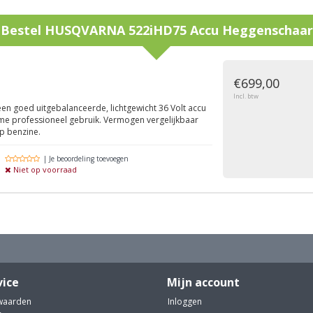
Bestel
HUSQVARNA 522iHD75 Accu Heggenschaar
g
€699,00
Incl. btw
en goed uitgebalanceerde, lichtgewicht 36 Volt accu
ime professioneel gebruik. Vermogen vergelijkbaar
p benzine.
| Je beoordeling toevoegen
Niet op voorraad
vice
Mijn account
waarden
Inloggen