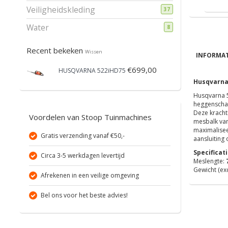
Veiligheidskleding
37
Water
8
Recent bekeken
Wissen
INFORMAT
€699,00
HUSQVARNA 522iHD75
Husqvarna 
Husqvarna 5
heggenscha
Deze kracht
Voordelen van Stoop Tuinmachines
mesbalk van
maximalisee
Gratis verzending vanaf €50,-
aansluiting 
Specificati
Circa 3-5 werkdagen levertijd
Meslengte:
Gewicht (exc
Afrekenen in een veilige omgeving
Bel ons voor het beste advies!