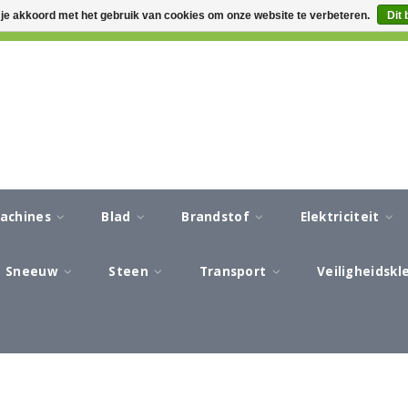
 je akkoord met het gebruik van cookies om onze website te verbeteren.
Dit 
CA 3-5 WERKDAGEN LEVERTIJD
AFREKENEN IN EEN VEILIG
machines
Blad
Brandstof
Elektriciteit
Sneeuw
Steen
Transport
Veiligheidsk