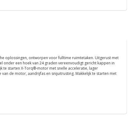
e oplossingen, ontworpen voor fulltime ruimtetaken. Uitgerust met
l onder een hoek van 24 graden vereenvoudigt gericht kappen in
 te starten X-Torq®-motor met snelle acceleratie, lager
e van de motor, aandrijfas en snijuitrusting. Makkelijk te starten met