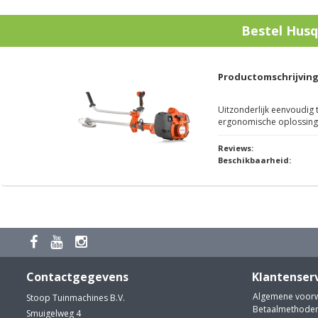
Bestel
Husq
Productomschrijvin
Uitzonderlijk eenvoudig
ergonomische oplossinge
Reviews:
Beschikbaarheid:
Contactgegevens
Klantenser
Algemene voor
Stoop Tuinmachines B.V.
Betaalmethode
Smuigelweg 4