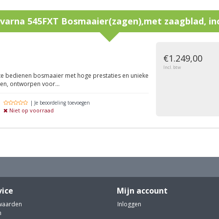
varna 545FXT Bosmaaier(zagen),met zaagblad, inc
g
€1.249,00
Incl. btw
 te bedienen bosmaaier met hoge prestaties en unieke
n, ontworpen voor...
| Je beoordeling toevoegen
Niet op voorraad
vice
Mijn account
waarden
Inloggen
n