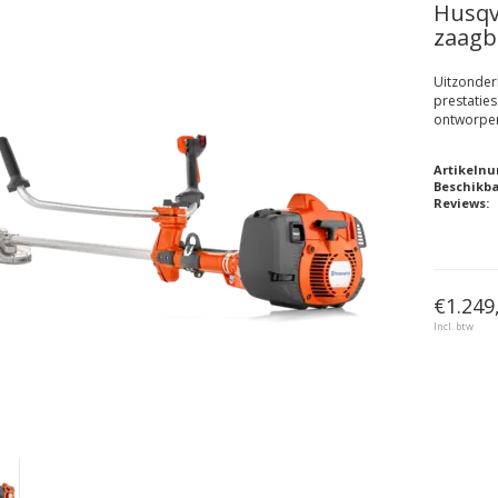
Husqv
zaagbl
Uitzonder
prestatie
ontworpen
Artikeln
Beschikb
Reviews:
€1.249
Incl. btw