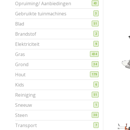
Opruiming/ Aanbiedingen
43
Gebruikte tuinmachines
3
Blad
51
Brandstof
2
Elektriciteit
9
Gras
434
Grond
34
Hout
179
Kids
6
Reiniging
51
Sneeuw
1
Steen
30
Transport
7