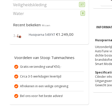
Veiligheidskleding
37
Water
8
Recent bekeken
Wissen
INFORMAT
€1.249,00
Husqvarna 545FXT
Husqvarna 
Uitzonderli
AutoTune vo
dichte boss
Voordelen van Stoop Tuinmachines
brandstofver
Smart Mode.
Gratis verzending vanaf €50,-
Specificati
Circa 3-5 werkdagen levertijd
Cilinder in
Uitgangsve
Gewicht (exc
Afrekenen in een veilige omgeving
Bel ons voor het beste advies!