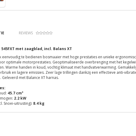
IE
REVIEWS
545FXT met zaagblad, incl. Balans XT
jk eenvoudig te bedienen bosmaaier met hoge prestaties en unieke ergonomisch
or optimale motorprestaties. Geoptimaliseerde overbrenging met het kegelwie
en. Warme handen in koud, vochtig klimaat met handvatverwarming. Gemakkelijk
bruik en lagere emissies. Zeer lage trillingen dankzij een effectieve anti-vibrati
 Geleverd met Balance XT harnas.
es:
houd:
45.7 cm³
rmogen:
2.2 kW
l. Snoei-uitrusting):
8.4 kg