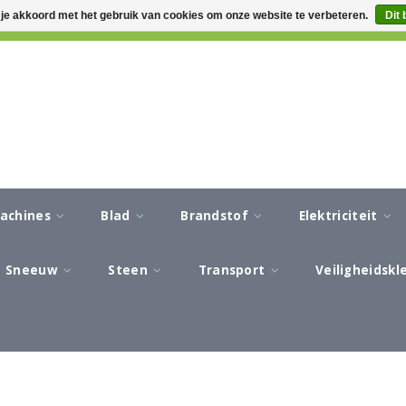
 je akkoord met het gebruik van cookies om onze website te verbeteren.
Dit 
CA 3-5 WERKDAGEN LEVERTIJD
AFREKENEN IN EEN VEILIG
machines
Blad
Brandstof
Elektriciteit
Sneeuw
Steen
Transport
Veiligheidsk