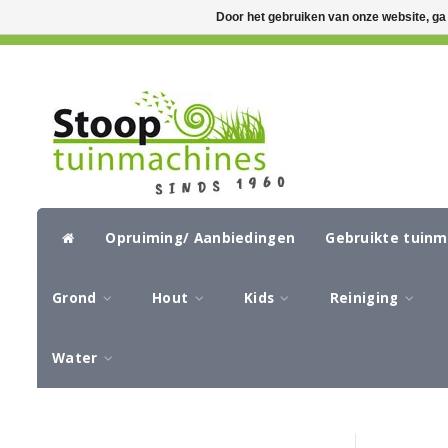
Door het gebruiken van onze website, ga
GRATIS VERZENDING VANAF €50,-
CIR
Opruiming/ Aanbiedingen
Gebruikte tuin
Grond
Hout
Kids
Reiniging
Water