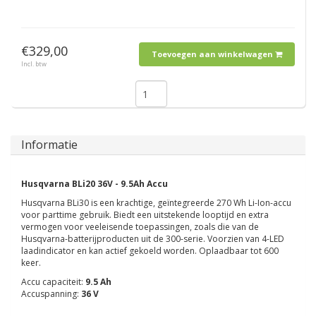
€329,00
Toevoegen aan winkelwagen
Incl. btw
Informatie
Husqvarna BLi20 36V - 9.5Ah Accu
Husqvarna BLi30 is een krachtige, geïntegreerde 270 Wh Li-Ion-accu
voor parttime gebruik. Biedt een uitstekende looptijd en extra
vermogen voor veeleisende toepassingen, zoals die van de
Husqvarna-batterijproducten uit de 300-serie. Voorzien van 4-LED
laadindicator en kan actief gekoeld worden. Oplaadbaar tot 600
keer.
Accu capaciteit:
9.5 Ah
Accuspanning:
36 V