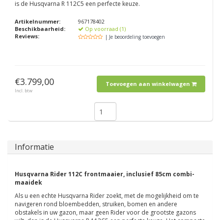
is de Husqvarna R 112C5 een perfecte keuze.
Artikelnummer:
967178402
Beschikbaarheid:
Op voorraad (1)
Reviews:
| Je beoordeling toevoegen
€3.799,00
Toevoegen aan winkelwagen
Incl. btw
Informatie
Husqvarna Rider 112C frontmaaier, inclusief 85cm combi-
maaidek
Als u een echte Husqvarna Rider zoekt, met de mogelijkheid om te
navigeren rond bloembedden, struiken, bomen en andere
obstakels in uw gazon, maar geen Rider voor de grootste gazons