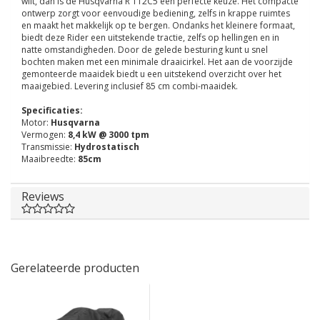
wilt, dan is de Husqvarna R 112C5 een perfecte keuze. Het compacte
ontwerp zorgt voor eenvoudige bediening, zelfs in krappe ruimtes
en maakt het makkelijk op te bergen. Ondanks het kleinere formaat,
biedt deze Rider een uitstekende tractie, zelfs op hellingen en in
natte omstandigheden. Door de gelede besturing kunt u snel
bochten maken met een minimale draaicirkel. Het aan de voorzijde
gemonteerde maaidek biedt u een uitstekend overzicht over het
maaigebied. Levering inclusief 85 cm combi-maaidek.
Specificaties:
Motor:
Husqvarna
Vermogen:
8,4 kW @ 3000 tpm
Transmissie:
Hydrostatisch
Maaibreedte:
85cm
Reviews
Gerelateerde producten