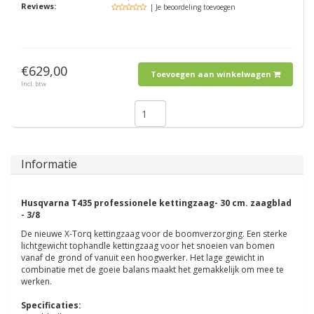
Reviews:
| Je beoordeling toevoegen
€629,00
Toevoegen aan winkelwagen
Incl. btw
Informatie
Husqvarna T435 professionele kettingzaag- 30 cm. zaagblad
- 3/8
De nieuwe X-Torq kettingzaag voor de boomverzorging. Een sterke
lichtgewicht tophandle kettingzaag voor het snoeien van bomen
vanaf de grond of vanuit een hoogwerker. Het lage gewicht in
combinatie met de goeie balans maakt het gemakkelijk om mee te
werken.
Specificaties: