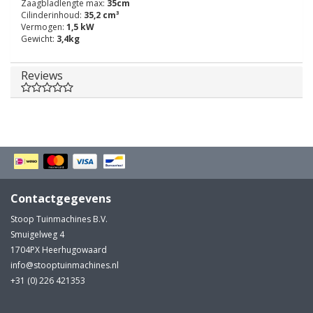
Zaagbladlengte max:
35cm
Cilinderinhoud:
35,2 cm³
Vermogen:
1,5 kW
Gewicht:
3,4kg
Reviews
Contactgegevens
Stoop Tuinmachines B.V.
Smuigelweg 4
1704PX Heerhugowaard
info@stooptuinmachines.nl
+31 (0) 226 421353