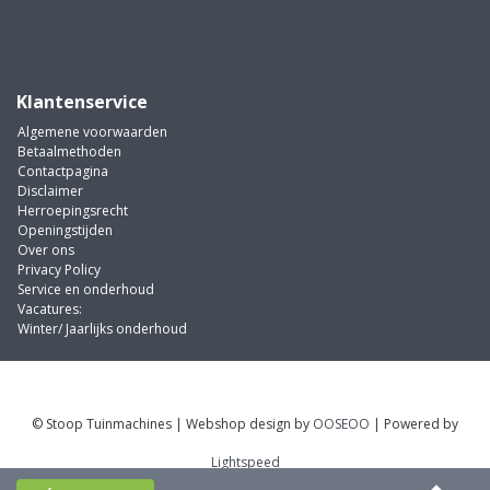
Klantenservice
Algemene voorwaarden
Betaalmethoden
Contactpagina
Disclaimer
Herroepingsrecht
Openingstijden
Over ons
Privacy Policy
Service en onderhoud
Vacatures:
Winter/ Jaarlijks onderhoud
© Stoop Tuinmachines | Webshop design by
OOSEOO
| Powered by
Lightspeed