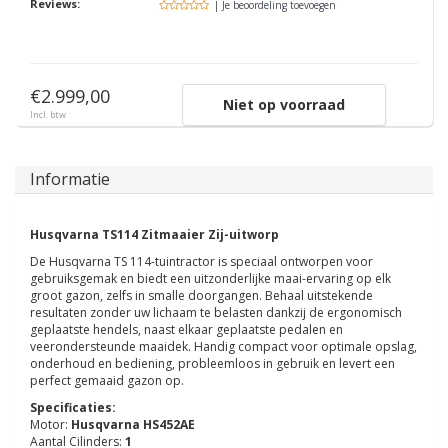
Reviews:
| Je beoordeling toevoegen
€2.999,00
Niet op voorraad
Incl. btw
Informatie
Husqvarna TS114 Zitmaaier Zij-uitworp
De Husqvarna TS 114-tuintractor is speciaal ontworpen voor
gebruiksgemak en biedt een uitzonderlijke maai-ervaring op elk
groot gazon, zelfs in smalle doorgangen. Behaal uitstekende
resultaten zonder uw lichaam te belasten dankzij de ergonomisch
geplaatste hendels, naast elkaar geplaatste pedalen en
veerondersteunde maaidek. Handig compact voor optimale opslag,
onderhoud en bediening, probleemloos in gebruik en levert een
perfect gemaaid gazon op.
Specificaties:
Motor:
Husqvarna HS452AE
Aantal Cilinders:
1