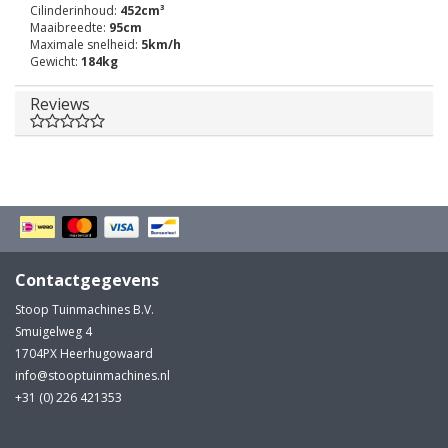
Cilinderinhoud:
452cm³
Maaibreedte:
95cm
Maximale snelheid:
5km/h
Gewicht:
184kg
Reviews
Contactgegevens
Stoop Tuinmachines B.V.
Smuigelweg 4
1704PX Heerhugowaard
info@stooptuinmachines.nl
+31 (0) 226 421353