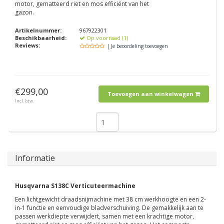
motor, gematteerd riet en mos efficiënt van het
gazon.
Artikelnummer:
967922301
Beschikbaarheid:
Op voorraad (1)
Reviews:
| Je beoordeling toevoegen
€299,00
Toevoegen aan winkelwagen
Incl. btw
Informatie
Husqvarna S138C Verticuteermachine
Een lichtgewicht draadsnijmachine met 38 cm werkhoogte en een 2-
in-1 functie en eenvoudige bladverschuiving. De gemakkelijk aan te
passen werkdiepte verwijdert, samen met een krachtige motor,