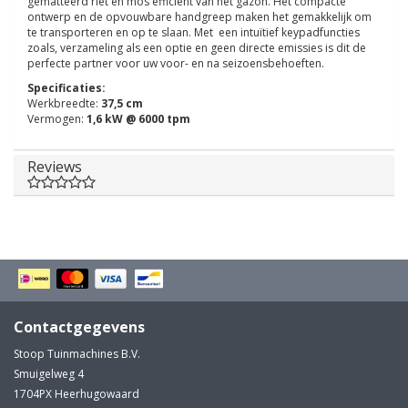
gematteerd riet en mos efficiënt van het gazon. Het compacte
ontwerp en de opvouwbare handgreep maken het gemakkelijk om
te transporteren en op te slaan. Met een intuïtief keypadfuncties
zoals, verzameling als een optie en geen directe emissies is dit de
perfecte partner voor uw voor- en na seizoensbehoeften.
Specificaties:
Werkbreedte:
37,5 cm
Vermogen:
1,6 kW @ 6000 tpm
Reviews
Contactgegevens
Stoop Tuinmachines B.V.
Smuigelweg 4
1704PX Heerhugowaard