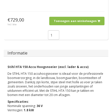
€729,00
Toevoegen aan winkelwagen
Incl. btw
Informatie
Stihl HTA 150 Accu Hoogsnoeier (excl. lader & accu)
De STIHL HTA 150 accuhoogsnoeier is ideaal voor de professionele
boomverzorging, in de landbouw, boomgaarden, boomteelten of
gemeenten. Dankzij zijn korte, stijve steel met holle as voer je taken
zoals snoeien, het onderhouden van jonge aanplantingen of
uitdunnen efficiënt uit. Met de STIHL HTA 150 kan je takken en
bomen met een diameter tot 20 cm afzagen.
Specificaties:
Nominale spanning:
36 V
Vermogen:
1.8 kW