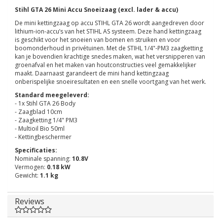
Stihl GTA 26 Mini Accu Snoeizaag (excl. lader & accu)
De mini kettingzaag op accu STIHL GTA 26 wordt aangedreven door
lithium-ion-accu’s van het STIHL AS systeem. Deze hand kettingzaag
is geschikt voor het snoeien van bomen en struiken en voor
boomonderhoud in privétuinen. Met de STIHL 1/4"-PM3 zaagketting
kan je bovendien krachtige snedes maken, wat het versnipperen van
groenafval en het maken van houtconstructies veel gemakkelijker
maakt. Daarnaast garandeert de mini hand kettingzaag
onberispelijke snoeiresultaten en een snelle voortgang van het werk.
Standard meegeleverd:
- 1x Stihl GTA 26 Body
- Zaagblad 10cm
- Zaagketting 1/4" PM3
- Multioil Bio 50ml
- Kettingbeschermer
Specificaties:
Nominale spanning:
10.8V
Vermogen:
0.18 kW
Gewicht:
1.1 kg
Reviews