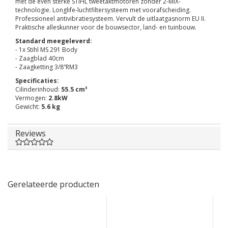
met de even sterke STIHL tweetaktmotoren zonder 2-MIX-
technologie. Longlife-luchtfiltersysteem met voorafscheiding.
Professioneel antivibratiesysteem. Vervult de uitlaatgasnorm EU II.
Praktische alleskunner voor de bouwsector, land- en tuinbouw.
Standard meegeleverd:
- 1x Stihl MS 291 Body
- Zaagblad 40cm
- Zaagketting 3/8“RM3
Specificaties:
Cilinderinhoud:
55.5 cm³
Vermogen:
2.8kW
Gewicht:
5.6 kg
Reviews
Gerelateerde producten