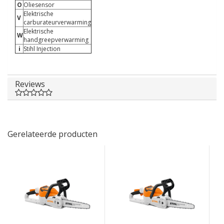
O
Oliesensor
Elektrische
V
carburateurverwarming
Elektrische
W
handgreepverwarming
i
Stihl Injection
Reviews
Gerelateerde producten