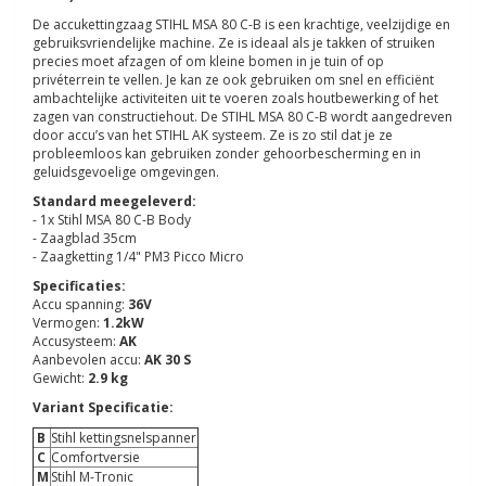
De accukettingzaag STIHL MSA 80 C-B is een krachtige, veelzijdige en
gebruiksvriendelijke machine. Ze is ideaal als je takken of struiken
precies moet afzagen of om kleine bomen in je tuin of op
privéterrein te vellen. Je kan ze ook gebruiken om snel en efficiënt
ambachtelijke activiteiten uit te voeren zoals houtbewerking of het
zagen van constructiehout. De STIHL MSA 80 C-B wordt aangedreven
door accu’s van het STIHL AK systeem. Ze is zo stil dat je ze
probleemloos kan gebruiken zonder gehoorbescherming en in
geluidsgevoelige omgevingen.
Standard meegeleverd:
- 1x Stihl MSA 80 C-B Body
- Zaagblad 35cm
- Zaagketting 1/4" PM3 Picco Micro
Specificaties:
Accu spanning:
36V
Vermogen:
1.2kW
Accusysteem:
AK
Aanbevolen accu:
AK 30 S
Gewicht:
2.9 kg
Variant Specificatie:
B
Stihl kettingsnelspanner
C
Comfortversie
M
Stihl M-Tronic