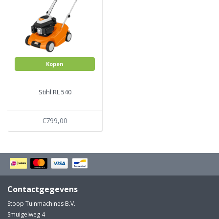
Kopen
Stihl RL 540
€799,00
Contactgegevens
Stoop Tuinmachines B.V.
Smuigelweg 4