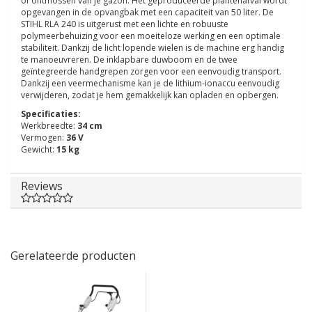
of ontmossen van je gazon. Het geproduceerde plantenafval wordt
opgevangen in de opvangbak met een capaciteit van 50 liter. De
STIHL RLA 240 is uitgerust met een lichte en robuuste
polymeerbehuizing voor een moeiteloze werking en een optimale
stabiliteit. Dankzij de licht lopende wielen is de machine erg handig
te manoeuvreren. De inklapbare duwboom en de twee
geïntegreerde handgrepen zorgen voor een eenvoudig transport.
Dankzij een veermechanisme kan je de lithium-ionaccu eenvoudig
verwijderen, zodat je hem gemakkelijk kan opladen en opbergen.
Specificaties:
Werkbreedte:
34 cm
Vermogen:
36 V
Gewicht:
15 kg
Reviews
Gerelateerde producten