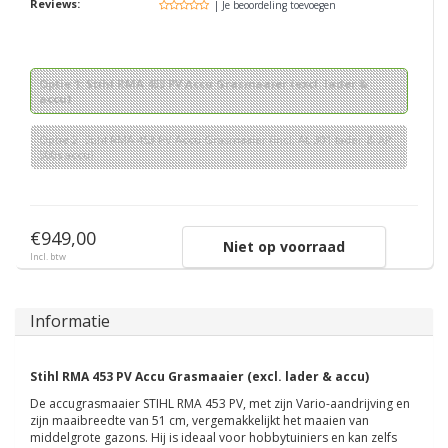
Reviews:
| Je beoordeling toevoegen
Optie 1: Stihl RMA 453 PV Accu Grasmaaier (excl. lader &
accu)
Optie 2: Stihl RMA 453 PV Accu Grasmaaier (incl. AL 301 lader & AP
300s accu)
€949,00
Niet op voorraad
Incl. btw
Informatie
Stihl RMA 453 PV Accu Grasmaaier (excl. lader & accu)
De accugrasmaaier STIHL RMA 453 PV, met zijn Vario-aandrijving en
zijn maaibreedte van 51 cm, vergemakkelijkt het maaien van
middelgrote gazons. Hij is ideaal voor hobbytuiniers en kan zelfs