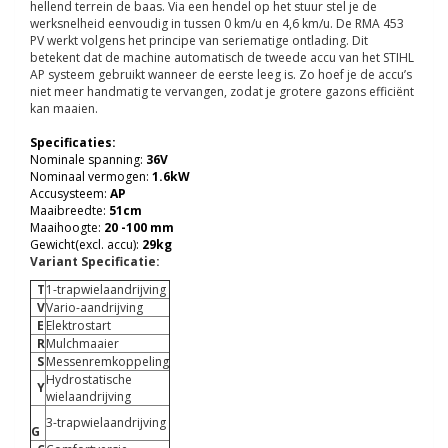
hellend terrein de baas. Via een hendel op het stuur stel je de
werksnelheid eenvoudig in tussen 0 km/u en 4,6 km/u. De RMA 453
PV werkt volgens het principe van seriematige ontlading. Dit
betekent dat de machine automatisch de tweede accu van het STIHL
AP systeem gebruikt wanneer de eerste leeg is. Zo hoef je de accu’s
niet meer handmatig te vervangen, zodat je grotere gazons efficiënt
kan maaien.
Specificaties:
Nominale spanning:
36V
Nominaal vermogen:
1.6kW
Accusysteem:
AP
Maaibreedte:
51cm
Maaihoogte:
20 -100 mm
Gewicht(excl. accu):
29kg
Variant Specificatie:
T
1-trapwielaandrijving
V
Vario-aandrijving
E
Elektrostart
R
Mulchmaaier
S
Messenremkoppeling
Hydrostatische
Y
wielaandrijving
3-trapwielaandrijving
G