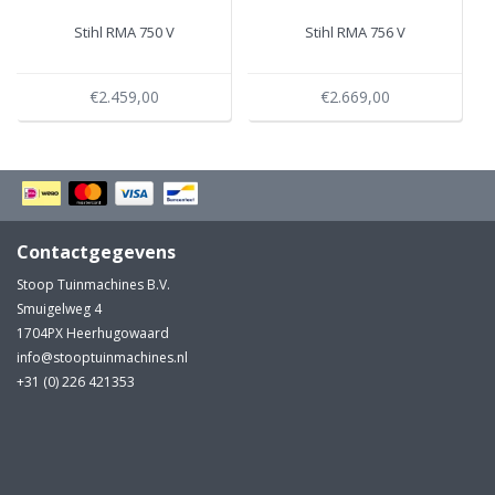
Stihl RMA 750 V
Stihl RMA 756 V
€2.459,00
€2.669,00
Contactgegevens
Stoop Tuinmachines B.V.
Smuigelweg 4
1704PX Heerhugowaard
info@stooptuinmachines.nl
+31 (0) 226 421353