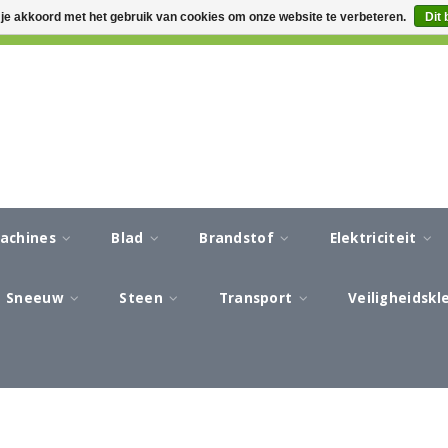
 je akkoord met het gebruik van cookies om onze website te verbeteren.
Dit 
CA 3-5 WERKDAGEN LEVERTIJD
AFREKENEN IN EEN VEILIG
machines
Blad
Brandstof
Elektriciteit
Sneeuw
Steen
Transport
Veiligheidsk