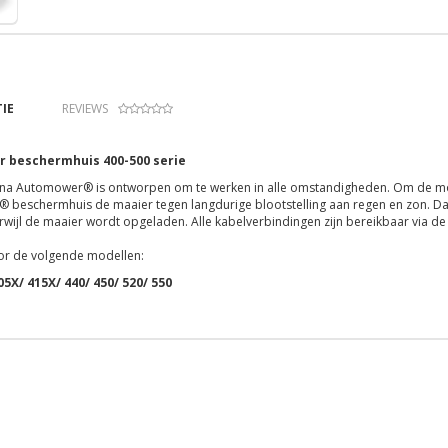
IE
REVIEWS
 beschermhuis 400-500 serie
a Automower® is ontworpen om te werken in alle omstandigheden. Om de moo
beschermhuis de maaier tegen langdurige blootstelling aan regen en zon. Dank
erwijl de maaier wordt opgeladen. Alle kabelverbindingen zijn bereikbaar via de
or de volgende modellen:
05X/ 415X/ 440/ 450/ 520/ 550