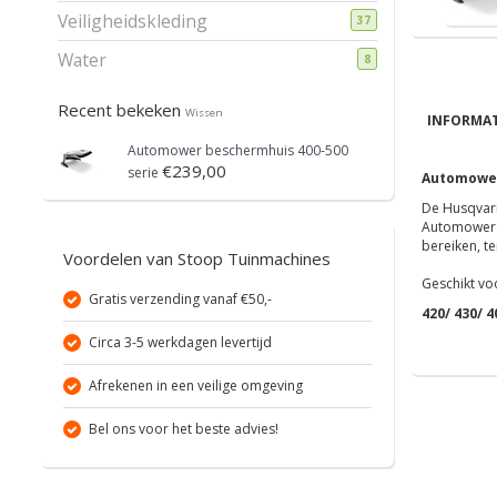
Veiligheidskleding
37
Water
8
Recent bekeken
Wissen
INFORMAT
Automower beschermhuis 400-500
€239,00
serie
Automower
De Husqvarn
Automower® 
bereiken, t
Voordelen van Stoop Tuinmachines
Geschikt vo
Gratis verzending vanaf €50,-
420/ 430/ 4
Circa 3-5 werkdagen levertijd
Afrekenen in een veilige omgeving
Bel ons voor het beste advies!