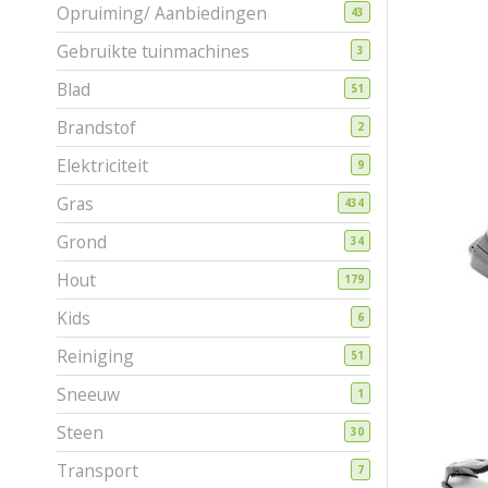
Opruiming/ Aanbiedingen
43
Gebruikte tuinmachines
3
Blad
51
Brandstof
2
Elektriciteit
9
Gras
434
Grond
34
Hout
179
Kids
6
Reiniging
51
Sneeuw
1
Steen
30
Transport
7