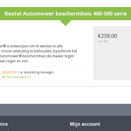
Bestel
Automower beschermhuis 400-500 serie
g
€239,00
Incl. btw
® is ontworpen om te werken in alle
mooie uitstraling te behouden, beschermt het
 Automower® beschermhuis de maaier tegen
 aan regen en zon.
| Je beoordeling toevoegen
Op voorraad (1)
vice
Mijn account