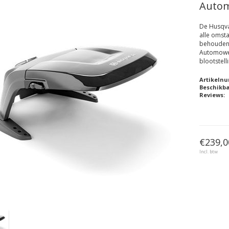
Autom
De Husqva
alle omst
behouden,
Automower
blootstell
Artikeln
Beschikb
Reviews:
€239,0
Incl. btw