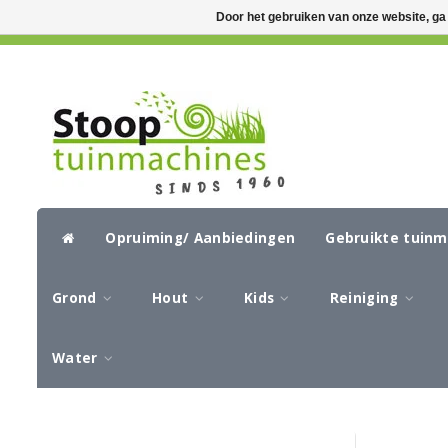
Door het gebruiken van onze website, ga
GRATIS VERZENDING VANAF €50,-
CIR
Opruiming/ Aanbiedingen
Gebruikte tuin
Grond
Hout
Kids
Reiniging
Water