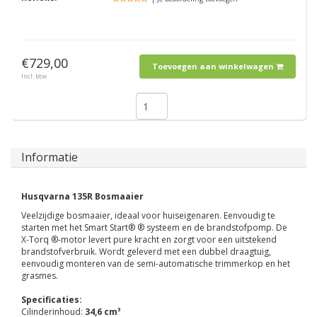
€729,00
Toevoegen aan winkelwagen
Incl. btw
Informatie
Husqvarna 135R Bosmaaier
Veelzijdige bosmaaier, ideaal voor huiseigenaren. Eenvoudig te
starten met het Smart Start® ® systeem en de brandstofpomp. De
X-Torq ®-motor levert pure kracht en zorgt voor een uitstekend
brandstofverbruik. Wordt geleverd met een dubbel draagtuig,
eenvoudig monteren van de semi-automatische trimmerkop en het
grasmes.
Specificaties:
Cilinderinhoud:
34,6 cm³