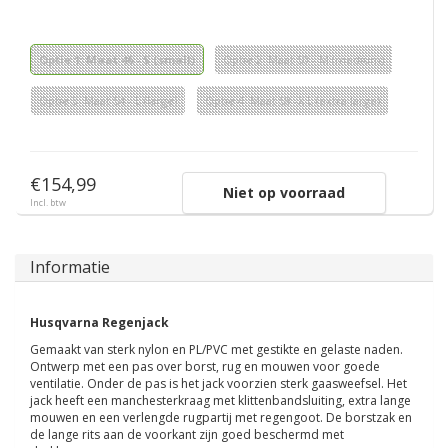
Optie 1: Maat 46 - S (small)
Optie 2: Maat 50 - M (medium)
Optie 3: Maat 54 - L (large)
Optie 4: Maat 58 -X L (extra large)
€154,99
Niet op voorraad
Incl. btw
Informatie
Husqvarna Regenjack
Gemaakt van sterk nylon en PL/PVC met gestikte en gelaste naden.
Ontwerp met een pas over borst, rug en mouwen voor goede
ventilatie. Onder de pas is het jack voorzien sterk gaasweefsel. Het
jack heeft een manchesterkraag met klittenbandsluiting, extra lange
mouwen en een verlengde rugpartij met regengoot. De borstzak en
de lange rits aan de voorkant zijn goed beschermd met