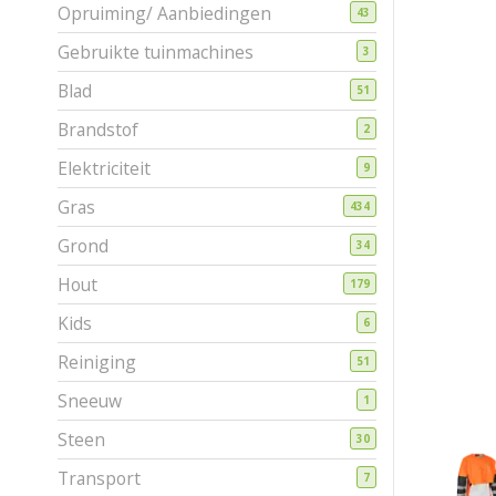
Opruiming/ Aanbiedingen
43
Gebruikte tuinmachines
3
Blad
51
Brandstof
2
Elektriciteit
9
Gras
434
Grond
34
Hout
179
Kids
6
Reiniging
51
Sneeuw
1
Steen
30
Transport
7