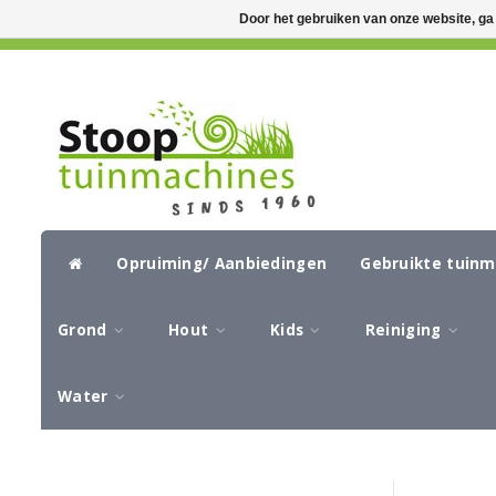
Door het gebruiken van onze website, ga
GRATIS VERZENDING VANAF €50,-
CIR
Opruiming/ Aanbiedingen
Gebruikte tuin
Grond
Hout
Kids
Reiniging
Water