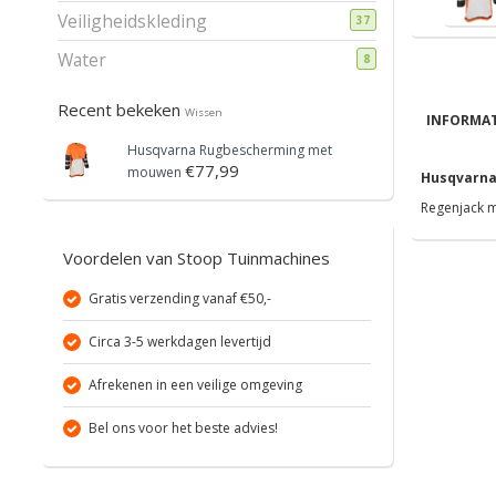
Veiligheidskleding
37
Water
8
Recent bekeken
Wissen
INFORMAT
Husqvarna Rugbescherming met
€77,99
mouwen
Husqvarna
Regenjack m
Voordelen van Stoop Tuinmachines
Gratis verzending vanaf €50,-
Circa 3-5 werkdagen levertijd
Afrekenen in een veilige omgeving
Bel ons voor het beste advies!