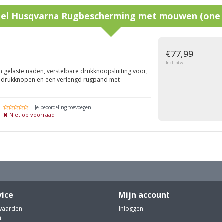
tel
Husqvarna Rugbescherming met mouwen (one s
g
€77,99
Incl. btw
n gelaste naden, verstelbare drukknoopsluiting voor,
 drukknopen en een verlengd rugpand met
| Je beoordeling toevoegen
Niet op voorraad
vice
Mijn account
waarden
Inloggen
n