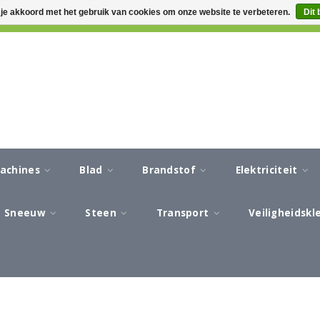
 je akkoord met het gebruik van cookies om onze website te verbeteren.
Dit 
CA 3-5 WERKDAGEN LEVERTIJD
AFREKENEN IN EEN VEILIG
machines
Blad
Brandstof
Elektriciteit
Sneeuw
Steen
Transport
Veiligheidsk