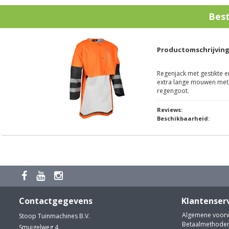
Bes
Productomschrijvin
Regenjack met gestikte e
extra lange mouwen met
regengoot.
Reviews:
Beschikbaarheid:
Contactgegevens
Klantenser
Algemene voor
Stoop Tuinmachines B.V.
Betaalmethode
Smuigelweg 4