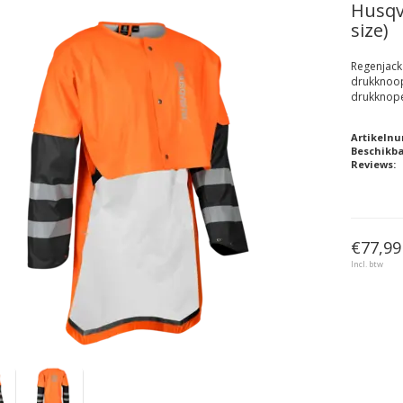
Husqv
size)
Regenjack 
drukknoop
drukknope
Artikeln
Beschikb
Reviews:
€77,99
Incl. btw