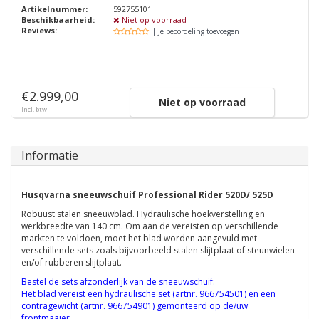
Artikelnummer:
592755101
Beschikbaarheid:
Niet op voorraad
Reviews:
| Je beoordeling toevoegen
€2.999,00
Niet op voorraad
Incl. btw
Informatie
Husqvarna sneeuwschuif Professional Rider 520D/ 525D
Robuust stalen sneeuwblad. Hydraulische hoekverstelling en
werkbreedte van 140 cm. Om aan de vereisten op verschillende
markten te voldoen, moet het blad worden aangevuld met
verschillende sets zoals bijvoorbeeld stalen slijtplaat of steunwielen
en/of rubberen slijtplaat.
Bestel de sets afzonderlijk van de sneeuwschuif:
Het blad vereist een hydraulische set (artnr. 966754501) en een
contragewicht (artnr. 966754901) gemonteerd op de/uw
frontmaaier.